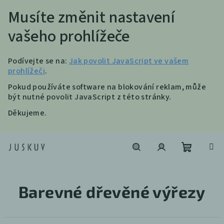
Musíte změnit nastavení
vašeho prohlížeče
Podívejte se na:
Jak povolit JavaScript ve vašem
prohlížeči
.
Pokud používáte software na blokování reklam, může
být nutné povolit JavaScript z této stránky.
Děkujeme.
Přejít
na
obsah
Nákupní
Hledat
Přihlášení
Barevné dřevěné výřezy
košík