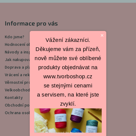
Z
á
p
Informace pro vás
a
×
Kdo jsme?
t
Vážení zákazníci.
Hodnocení obchodu
í
Děkujeme vám za přízeň,
Návody a inspirace
nově můžete své oblíbené
Jak nakupovat
produkty objednávat na
Doprava a platba
Vrácení a reklamace
www.tvorboshop.cz
Věrnostní program
se stejnými cenami
Velkoobchod
a servisem, na které jste
Kontakty
zvyklí.
Obchodní podmínky
Ochrana osobních údajů
Powered by
Leadhub
.