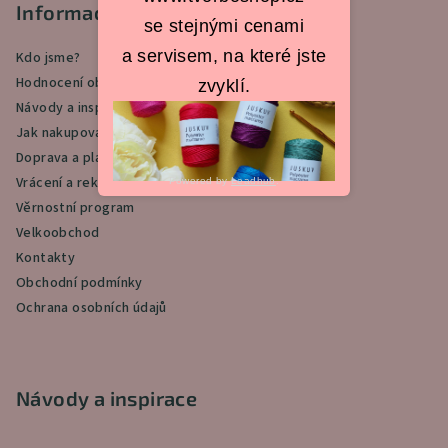
p
Informace pro vás
se stejnými cenami
a
a servisem, na které jste
Kdo jsme?
t
Hodnocení obchodu
zvyklí.
í
Návody a inspirace
Jak nakupovat
Doprava a platba
Vrácení a reklamace
Powered by
Leadhub
.
Věrnostní program
Velkoobchod
Kontakty
Obchodní podmínky
Ochrana osobních údajů
Návody a inspirace