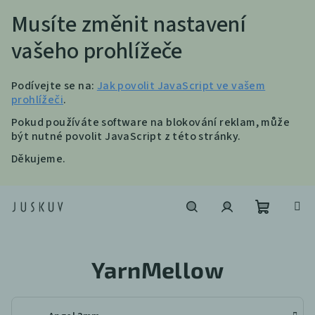
Musíte změnit nastavení
vašeho prohlížeče
Podívejte se na:
Jak povolit JavaScript ve vašem
prohlížeči
.
Pokud používáte software na blokování reklam, může
být nutné povolit JavaScript z této stránky.
Děkujeme.
Přejít
na
obsah
Nákupní
Hledat
Přihlášení
YarnMellow
košík