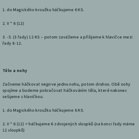
1. do Magického kroužku háčkujeme 6 KS.
2. V * 6 (12)
3. -5. (3 řady) 12 KS – potom zavážeme a přišijeme k hlavičce mezi
řady 8-12.
Tělo a nohy
Začneme háčkovat nejprve jednu nohu, potom druhou. Obě nohy
spojíme a budeme pokračovat háčkováním těla, které nakonec
sešijeme s hlavičkou.
1. do Magického kroužku háčkujeme 6 KS.
2. V * 6 (12) = háčkujeme 6 zdvojených sloupků (na konci řady máme
12 sloupků)