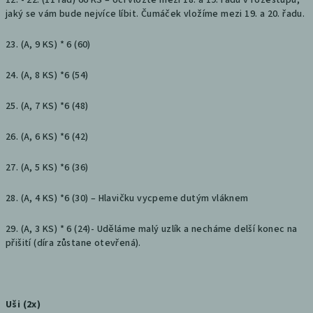
12. - 22. (11 řad) 66 KS – oči vložte mezi 18. a 19. řadu v rozestupu,
jaký se vám bude nejvíce líbit. Čumáček vložíme mezi 19. a 20. řadu.
23. (A, 9 KS) * 6 (60)
24. (A, 8 KS) *6 (54)
25. (A, 7 KS) *6 (48)
26. (A, 6 KS) *6 (42)
27. (A, 5 KS) *6 (36)
28. (A, 4 KS) *6 (30) – Hlavičku vycpeme dutým vláknem
29. (A, 3 KS) * 6 (24)- Uděláme malý uzlík a necháme delší konec na
přišití (díra zůstane otevřená).
Uši (2x)