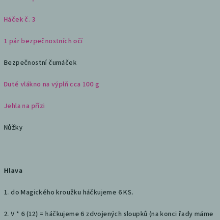
Háček č. 3
1 pár bezpečnostních očí
Bezpečnostní čumáček
Duté vlákno na výplň cca 100 g
Jehla na přízi
Nůžky
Hlava
1. do Magického kroužku háčkujeme 6 KS.
2. V * 6 (12) = háčkujeme 6 zdvojených sloupků (na konci řady máme