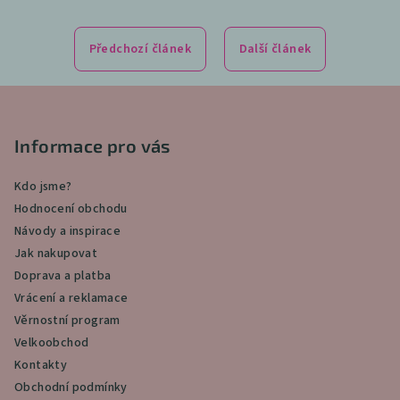
Předchozí článek
Další článek
Z
á
p
Informace pro vás
a
Kdo jsme?
t
Hodnocení obchodu
í
Návody a inspirace
Jak nakupovat
Doprava a platba
Vrácení a reklamace
Věrnostní program
Velkoobchod
Kontakty
Obchodní podmínky