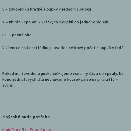
V – zdvojení- 2 krátké sloupky v jednom sloupku
A – ubírání- spojení 2 krátkých sloupků do jednoho sloupku
PO – pevné oko
V závorce na konci řádku je uveden celkový počet sloupků v řadě
Pokud není uvedeno jinak, háčkujeme všechny části do spirály. Na
konci jednotlivých dílů necháváme kousek příze na přišití (15 –
20cm) .
K výrobě bude potřeba
Klubíčko příze Pearl Cotton