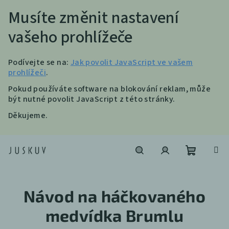
Musíte změnit nastavení
vašeho prohlížeče
Podívejte se na:
Jak povolit JavaScript ve vašem
prohlížeči
.
Pokud používáte software na blokování reklam, může
být nutné povolit JavaScript z této stránky.
Děkujeme.
Přejít
na
obsah
Nákupní
Hledat
Přihlášení
Návod na háčkovaného
košík
medvídka Brumlu