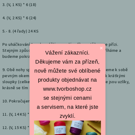
3. (V, 1 KS) * 6 (18)
4. (V, 2 KS) * 6 (24)
5.- 8. (4 řady) 24 KS
Po uháčkování 1. nohy uděláme malý uzlík a ustřihneme přízi.
×
Stejným způsobem uháčkujeme druhou, ale přízi nestříháme a
Vážení zákazníci.
budeme pokračovat.
Děkujeme vám za přízeň,
9. Obě nohy spojíme- 3 sloupky na každé noze sháčkujeme k sobě
nově můžete své oblíbené
pevným okem a pokračujeme po obvodu obou nožiček krátkými
produkty objednávat na
sloupky (celkem 42 KS). Doporučuji sháčkovat tam, kde jsou uzlíky,
krásně se tím schovají.
www.tvorboshop.cz
se stejnými cenami
10. Pokračujeme po obvodu (V, 13 KS) * 3 (45)
a servisem, na které jste
11. (V, 14 KS) * 3 (48)
zvyklí.
12. (V, 15 KS) * 3 (51)