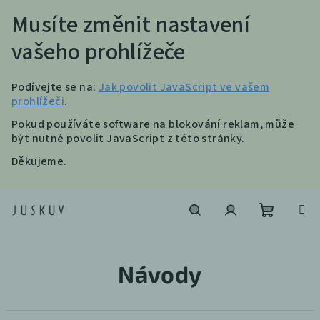
Musíte změnit nastavení
vašeho prohlížeče
Podívejte se na:
Jak povolit JavaScript ve vašem
prohlížeči
.
Pokud používáte software na blokování reklam, může
být nutné povolit JavaScript z této stránky.
Děkujeme.
Přejít
na
obsah
Nákupní
Hledat
Přihlášení
Návody
košík