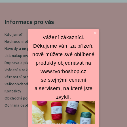
Z
á
p
Informace pro vás
a
×
Kdo jsme?
t
Vážení zákazníci.
Hodnocení obchodu
í
Děkujeme vám za přízeň,
Návody a inspirace
nově můžete své oblíbené
Jak nakupovat
produkty objednávat na
Doprava a platba
Vrácení a reklamace
www.tvorboshop.cz
Věrnostní program
se stejnými cenami
Velkoobchod
a servisem, na které jste
Kontakty
zvyklí.
Obchodní podmínky
Ochrana osobních údajů
Powered by
Leadhub
.