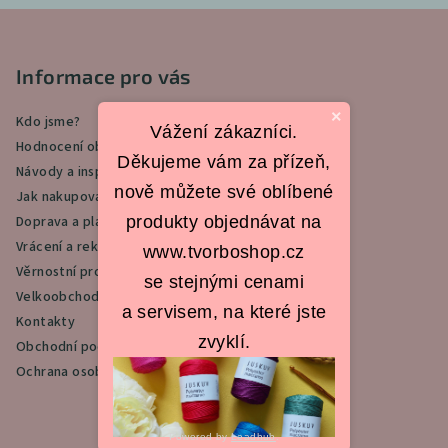
Z
á
p
Informace pro vás
a
×
Kdo jsme?
t
Vážení zákazníci.
Hodnocení obchodu
í
Děkujeme vám za přízeň,
Návody a inspirace
nově můžete své oblíbené
Jak nakupovat
produkty objednávat na
Doprava a platba
Vrácení a reklamace
www.tvorboshop.cz
Věrnostní program
se stejnými cenami
Velkoobchod
a servisem, na které jste
Kontakty
zvyklí.
Obchodní podmínky
Ochrana osobních údajů
Powered by
Leadhub
.