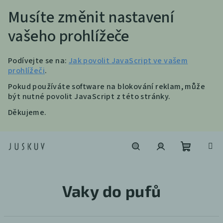
Musíte změnit nastavení
vašeho prohlížeče
Podívejte se na:
Jak povolit JavaScript ve vašem
prohlížeči
.
Pokud používáte software na blokování reklam, může
být nutné povolit JavaScript z této stránky.
Děkujeme.
Přejít
na
obsah
Nákupní
Hledat
Přihlášení
Vaky do pufů
košík