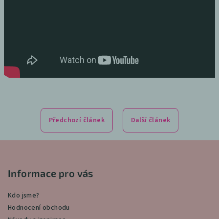
Předchozí článek
Další článek
Z
á
p
Informace pro vás
a
Kdo jsme?
t
Hodnocení obchodu
í