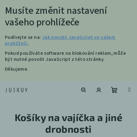
Musíte změnit nastavení
vašeho prohlížeče
Podívejte se na:
Jak povolit JavaScript ve vašem
prohlížeči
.
Pokud používáte software na blokování reklam, může
být nutné povolit JavaScript z této stránky.
Děkujeme.
Přejít
na
obsah
Nákupní
Hledat
Přihlášení
Košíky na vajíčka a jiné
košík
drobnosti