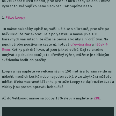
na velikonoce určitě hodit, protože si z nich každý koledník může
vybrat to své vajíčko nebo sladkost. Tak pojďme na to.
1.
Příze Loopy
Tu máme na košíky úplně najradši. Dělá se s ní krásně, protože po
háčku klouže tak akorát. Je z polyesteru a máme ji ve 100
barevných variantách. Je úžasně pevná a košíky z ní drží tvar. Na
jejich výrobu používáme často už hotová
dřevěná dna
a
háček 4-
5mm
. Košíky pak drží tvar, ať jsou jakkoli velké. Dají se snadno
omývat a pokud nepoužijete dřevěný výřez, můžete je s klidným
svědomím hodit do pračky.
Loopy u nás najdete ve velkém návinu 150 metrů a to vám vyjde na
několik menších košíků nebo na jeden velký. A ze zbytků si můžete
udělat třeba macramé klíčenku, protože Loopy se dají rozčesávat a
vlásky jsou potom opravdu heboučké.
Až do Velikonoc máme na Loopy 15% slevu a najdete je
ZDE
.