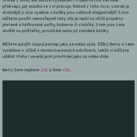
tvořila z 5mm, ale zkuste vyzkoušet i trojku! Určitě vás mile
překvapí, jak snadno se s ní pracuje. Nebolí z toho ruce, vzorek je
drobnější a více vynikne a košíky jsou celkově elegantnější. 5 mm
můžete použít samozřejmě taky. Ale je lepší na větší projekty-
pletené a háčkované puffy, koberce či stoličky. 3 mm jsou zase
skvělé na polštářky, prostírání nebo již zmíněné košíky.
Můžete použít stejný postup jako na videu výše. Šňůry Berry si sami
vyrábíme v Jičíně v mnoha barevných odstínech, takže si můžete
udělat třeba i veselé jarní prostírání jako na videu dole.
Berry 3mm najdete
ZDE
a 5mm
ZDE
.