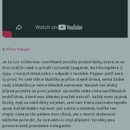
3.
Příze Pepper
Je to tzv. tričkovina- nastříhané proužky pružné látky, která se na
řezu stáčí k sobě a vytvaří roztomilý špagátek. Na trhu najdete 2
typy- z nových látek nebo z odpadu z textilek. Pepper patří mezi
ty první. Po celé délce klubíčka je příze stejně široká, nemá žádné
vady a klubíčko je velice úhledně namotané. Naopak ten druhý
případ poznáte na první pohled- zpravidla velká cívka nastříhaných
pruhů látek, které moc úhledný použek netvoří- každý metr je jinak
široký, mají na sobě dírky od jehel, sem tam třeba uzel nebo lepidlo
apod. Každé klubko má navíc jiný odstín a málokdy trefíte ten
stejný. Cena je tím pádem dost různá, ale z vlastní zkušenosti
můžeme potvrdit, že za kvalitu si stojí připlatit. Výrobky jsou
potom krásně pravidelné a elegantní.