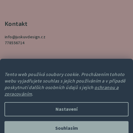
Kontakt
info
@
juskuvdesign.cz
778556714
Tento web používá soubory cookie. Procházením tohoto
webu vyjadřujete souhlas s jejich používáním a v případě
Přijímáme online platby
poskytnutí dalších osobních údajů s jejich
ochranou a
zpracováním
.
Nastavení
Copyright 2026
Juskuv
. Všechna práva vyhrazena.
Souhlasím