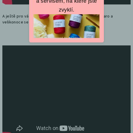
a servisem, na které jste
zvyklí.
A ještě pro vás máme trochu inspirace, co dalšího na jaro a
velikonoce se dá vykouzlit s háčkem či jehlicemi.
Powered by
Leadhub
.