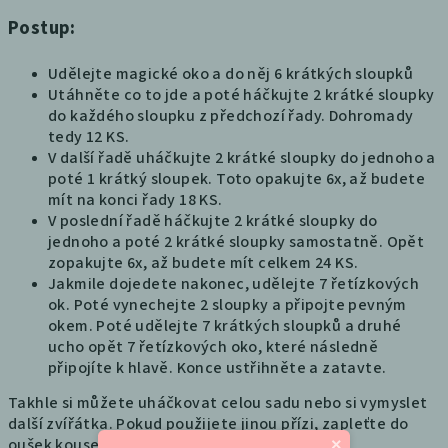
Postup:
Udělejte magické oko a do něj 6 krátkých sloupků
Utáhněte co to jde a poté háčkujte 2 krátké sloupky
do každého sloupku z předchozí řady. Dohromady
tedy 12 KS.
V další řadě uháčkujte 2 krátké sloupky do jednoho a
poté 1 krátký sloupek. Toto opakujte 6x, až budete
mít na konci řady 18 KS.
V poslední řadě háčkujte 2 krátké sloupky do
jednoho a poté 2 krátké sloupky samostatně. Opět
zopakujte 6x, až budete mít celkem 24 KS.
Jakmile dojedete nakonec, udělejte 7 řetízkových
ok. Poté vynechejte 2 sloupky a připojte pevným
okem. Poté udělejte 7 krátkých sloupků a druhé
ucho opět 7 řetízkových oko, které následně
připojíte k hlavě. Konce ustřihněte a zatavte.
Takhle si můžete uháčkovat celou sadu nebo si vymyslet
další zvířátka. Pokud použijete jinou přízi, zapleťte do
oušek kousek drátku a vytvarujte je.
×