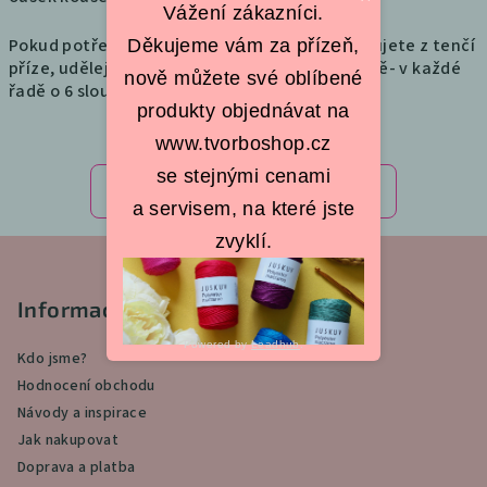
Vážení zákazníci.
Pokud potřebujete podtácky větší nebo háčkujete z tenčí
Děkujeme vám za přízeň,
příze, udělejte více řad. Přidávejte stále stejně- v každé
nově můžete své oblíbené
řadě o 6 sloupků navíc.
produkty objednávat na
www.tvorboshop.cz
se stejnými cenami
Předchozí článek
Další článek
a servisem, na které jste
zvyklí.
Z
á
p
Informace pro vás
a
Powered by
Leadhub
.
Kdo jsme?
t
Hodnocení obchodu
í
Návody a inspirace
Jak nakupovat
Doprava a platba