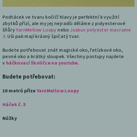
Podtácek ve tvaru kočičí hlavy je perfektní k využití
zbytků přízí, ale my jej nejradši děláme z polyesterové
šňůry
YarnMellow Loopy
nebo
Juskuv polyester macrame
3
. Uši pak mají krásný špičatý tvar.
Budete potřebovat znát magické oko, řetízkové oko,
pevné oko a krátký sloupek. Všechny postupy najdete
v
háčkovací školičce na youtube.
Budete potřebovat:
10 metrů příze
YarnMellow Loopy
Háček č. 5
Nůžky