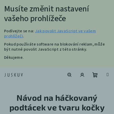
Musíte změnit nastavení
vašeho prohlížeče
Podívejte se na:
Jak povolit JavaScript ve vašem
prohlížeči
.
Pokud používáte software na blokování reklam, může
být nutné povolit JavaScript z této stránky.
Děkujeme.
Přejít
na
obsah
Nákupní
Hledat
Přihlášení
Návod na háčkovaný
košík
podtácek ve tvaru kočky