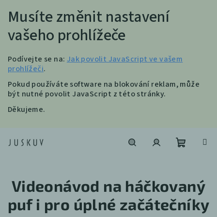
Musíte změnit nastavení
vašeho prohlížeče
Podívejte se na:
Jak povolit JavaScript ve vašem
prohlížeči
.
Pokud používáte software na blokování reklam, může
být nutné povolit JavaScript z této stránky.
Děkujeme.
Přejít
na
obsah
Nákupní
Hledat
Přihlášení
Videonávod na háčkovaný
košík
puf i pro úplné začátečníky