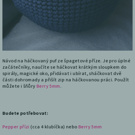
Návod na háčkovaný puf ze špagetové příze. Je pro úplné
začátečníky, naučíte se háčkovat krátkým sloupkem do
spirály, magické oko, přidávat i ubírat, sháčkovat dvě
části dohromady a přišít zip na háčkovanou práci. Použít
můžete i šňůry
Berry 5mm
.
Budete potřebovat:
Pepper přízi
(cca 4 klubíčka) nebo
Berry 5mm