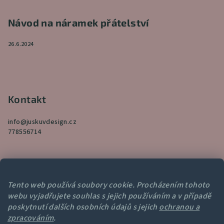
Návod na náramek přátelství
26.6.2024
Kontakt
info
@
juskuvdesign.cz
778556714
Tento web používá soubory cookie. Procházením tohoto
webu vyjadřujete souhlas s jejich používáním a v případě
Přijímáme online platby
poskytnutí dalších osobních údajů s jejich
ochranou a
zpracováním
.