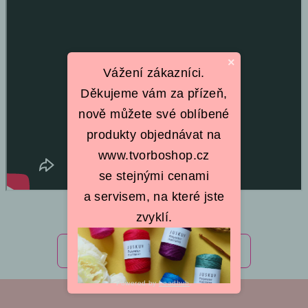
×
Vážení zákazníci.
Děkujeme vám za přízeň,
nově můžete své oblíbené
produkty objednávat na
www.tvorboshop.cz
se stejnými cenami
a servisem, na které jste
zvyklí.
Předchozí článek
Další článek
Z
Powered by
Leadhub
.
á