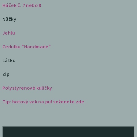
Háček č. 7 nebo 8
Nůžky
Jehlu
Cedulku "Handmade"
Látku
Zip
Polystyrenové kuličky
Tip: hotový vak na puf seženete zde