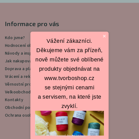
Z
á
p
Informace pro vás
a
×
Kdo jsme?
t
Vážení zákazníci.
Hodnocení obchodu
í
Děkujeme vám za přízeň,
Návody a inspirace
nově můžete své oblíbené
Jak nakupovat
produkty objednávat na
Doprava a platba
Vrácení a reklamace
www.tvorboshop.cz
Věrnostní program
se stejnými cenami
Velkoobchod
a servisem, na které jste
Kontakty
zvyklí.
Obchodní podmínky
Ochrana osobních údajů
Powered by
Leadhub
.