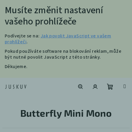
Musíte změnit nastavení
vašeho prohlížeče
Podívejte se na:
Jak povolit JavaScript ve vašem
prohlížeči
.
Pokud používáte software na blokování reklam, může
být nutné povolit JavaScript z této stránky.
Děkujeme.
Přejít
na
obsah
Nákupní
Hledat
Přihlášení
Butterfly Mini Mono
košík