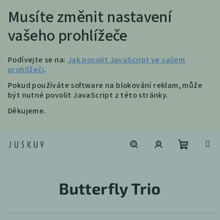
Musíte změnit nastavení
vašeho prohlížeče
Podívejte se na:
Jak povolit JavaScript ve vašem
prohlížeči
.
Pokud používáte software na blokování reklam, může
být nutné povolit JavaScript z této stránky.
Děkujeme.
Přejít
na
obsah
Nákupní
Hledat
Přihlášení
Butterfly Trio
košík