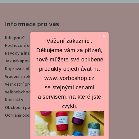
Z
á
p
Informace pro vás
a
×
Kdo jsme?
t
Vážení zákazníci.
Hodnocení obchodu
í
Děkujeme vám za přízeň,
Návody a inspirace
nově můžete své oblíbené
Jak nakupovat
produkty objednávat na
Doprava a platba
Vrácení a reklamace
www.tvorboshop.cz
Věrnostní program
se stejnými cenami
Velkoobchod
a servisem, na které jste
Kontakty
zvyklí.
Obchodní podmínky
Ochrana osobních údajů
Powered by
Leadhub
.