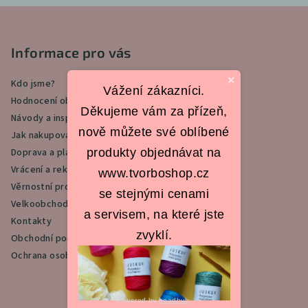
Z
á
p
Informace pro vás
a
×
Kdo jsme?
t
Vážení zákazníci.
Hodnocení obchodu
í
Děkujeme vám za přízeň,
Návody a inspirace
nově můžete své oblíbené
Jak nakupovat
produkty objednávat na
Doprava a platba
Vrácení a reklamace
www.tvorboshop.cz
Věrnostní program
se stejnými cenami
Velkoobchod
a servisem, na které jste
Kontakty
zvyklí.
Obchodní podmínky
Ochrana osobních údajů
Powered by
Leadhub
.