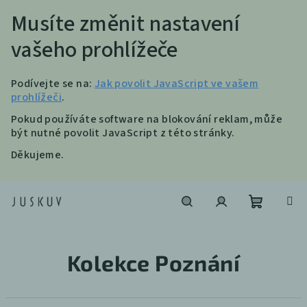
Musíte změnit nastavení
vašeho prohlížeče
Podívejte se na:
Jak povolit JavaScript ve vašem
prohlížeči
.
Pokud používáte software na blokování reklam, může
být nutné povolit JavaScript z této stránky.
Děkujeme.
Přejít
na
obsah
Nákupní
Hledat
Přihlášení
Kolekce Poznání
košík