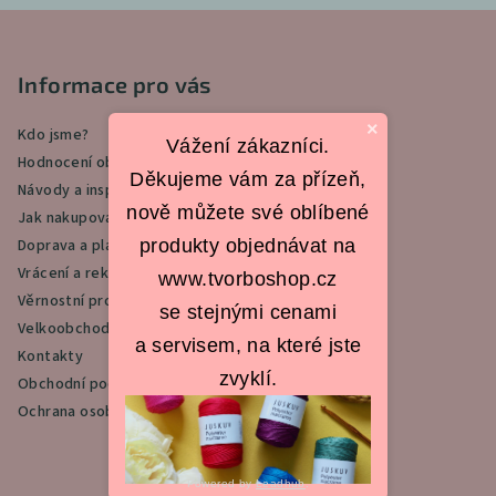
Z
á
p
Informace pro vás
a
×
Kdo jsme?
t
Vážení zákazníci.
Hodnocení obchodu
í
Děkujeme vám za přízeň,
Návody a inspirace
nově můžete své oblíbené
Jak nakupovat
produkty objednávat na
Doprava a platba
Vrácení a reklamace
www.tvorboshop.cz
Věrnostní program
se stejnými cenami
Velkoobchod
a servisem, na které jste
Kontakty
zvyklí.
Obchodní podmínky
Ochrana osobních údajů
Powered by
Leadhub
.