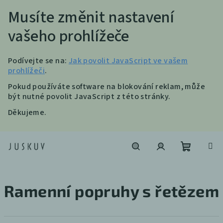
Musíte změnit nastavení
vašeho prohlížeče
Podívejte se na:
Jak povolit JavaScript ve vašem
prohlížeči
.
Pokud používáte software na blokování reklam, může
být nutné povolit JavaScript z této stránky.
Děkujeme.
Přejít
na
obsah
Nákupní
Hledat
Přihlášení
Ramenní popruhy s řetězem
košík