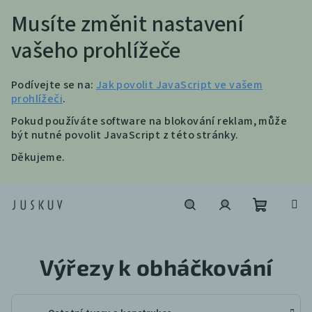
Musíte změnit nastavení
vašeho prohlížeče
Podívejte se na:
Jak povolit JavaScript ve vašem
prohlížeči
.
Pokud používáte software na blokování reklam, může
být nutné povolit JavaScript z této stránky.
Děkujeme.
Přejít
na
obsah
Nákupní
Hledat
Přihlášení
Výřezy k obháčkování
košík