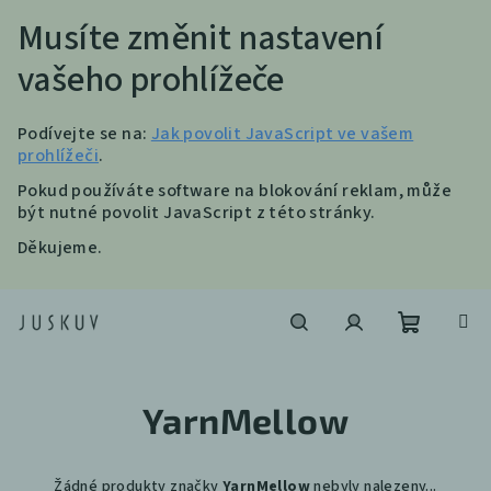
Musíte změnit nastavení
vašeho prohlížeče
Podívejte se na:
Jak povolit JavaScript ve vašem
prohlížeči
.
Pokud používáte software na blokování reklam, může
být nutné povolit JavaScript z této stránky.
Děkujeme.
Přejít
na
obsah
Nákupní
Hledat
Přihlášení
YarnMellow
košík
Žádné produkty značky
YarnMellow
nebyly nalezeny...