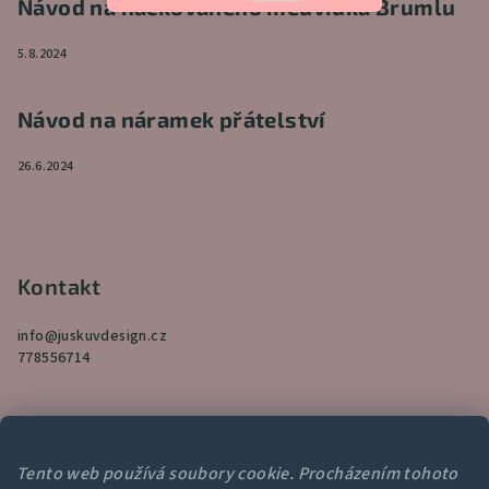
Návod na háčkovaného medvídka Brumlu
5.8.2024
Návod na náramek přátelství
26.6.2024
Kontakt
info
@
juskuvdesign.cz
778556714
Tento web používá soubory cookie. Procházením tohoto