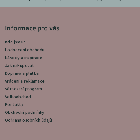
Z
á
p
Informace pro vás
a
Kdo jsme?
t
Hodnocení obchodu
í
Návody a inspirace
Jak nakupovat
Doprava a platba
Vrácení a reklamace
Věrnostní program
Velkoobchod
Kontakty
Obchodní podmínky
Ochrana osobních údajů