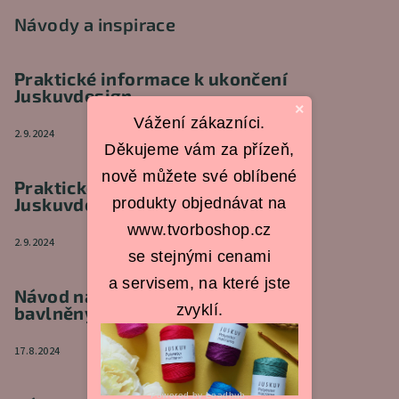
Návody a inspirace
Praktické informace k ukončení
Juskuvdesign
×
Vážení zákazníci.
2.9.2024
Děkujeme vám za přízeň,
nově můžete své oblíbené
Praktické informace k ukončení
Juskuvdesign
produkty objednávat na
www.tvorboshop.cz
2.9.2024
se stejnými cenami
a servisem, na které jste
Návod na háčkovanou kabelku z
zvyklí.
bavlněných šňůr
17.8.2024
Powered by
Leadhub
.