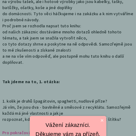
na výrobu tašek, ale i hotové výrobky jako jsou kabelky, tašky,
batůžky, ošatky, koše a jiné doplňky
do domácnosti. Tyto věci háčkujeme i na zakázku a k nim vytváříme
i podrobné návody.
Proč jsem se rozhodla napsat tuto knihu:
od našich zákaznic dostáváme mnoho dotazů ohledně tohoto
tématu, a tak jsem se snažila vytvořit něco,
co tyto dotazy shrne a poskytne na ně odpovědi. Samozřejmě jsou
to mé zkušenosti a získané znalosti
a ne na vše vím odpověď, ale postupně mohu tuto knihu o další
doplňovat.
Tak jdeme na to, 1. otázka:
1. kolik je druhů špagátovin, spaghetti, nudlové příze?
Já vím, že jsou dva - bavlněné a směsové z recyklátu. Samozřejmě
každá má jiné vlastnosti a jak je
rozpoznat, když se nám dostane do ruky materiál bez štítku?
×
Vážení zákazníci.
Pro pokračování klikněte zde
Děkujeme vám za přízeň,