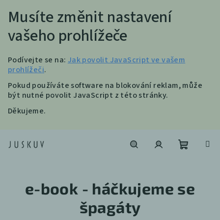
Musíte změnit nastavení
vašeho prohlížeče
Podívejte se na:
Jak povolit JavaScript ve vašem
prohlížeči
.
Pokud používáte software na blokování reklam, může
být nutné povolit JavaScript z této stránky.
Děkujeme.
Přejít
na
obsah
Nákupní
Hledat
Přihlášení
e-book - háčkujeme se
košík
špagáty