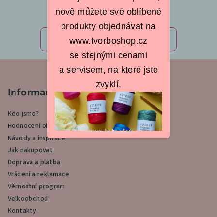
nově můžete své oblíbené
produkty objednávat na
Předchozí článek
Další článek
www.tvorboshop.cz
se stejnými cenami
Z
a servisem, na které jste
á
zvyklí.
p
Informace pro vás
a
Kdo jsme?
t
Hodnocení obchodu
í
Powered by
Leadhub
.
Návody a inspirace
Jak nakupovat
Doprava a platba
Vrácení a reklamace
Věrnostní program
Velkoobchod
Kontakty