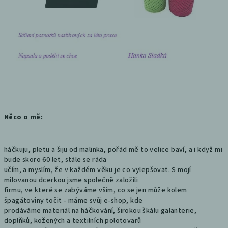
Něco o mě:
háčkuju, pletu a šiju od malinka, pořád mě to velice baví, a i když mi
bude skoro 60 let, stále se ráda
učím, a myslím, že v každém věku je co vylepšovat. S mojí
milovanou dcerkou jsme společně založili
firmu, ve které se zabýváme vším, co se jen může kolem
špagátoviny točit - máme svůj e-shop, kde
prodáváme materiál na háčkování, širokou škálu galanterie,
doplňků, kožených a textilních polotovarů