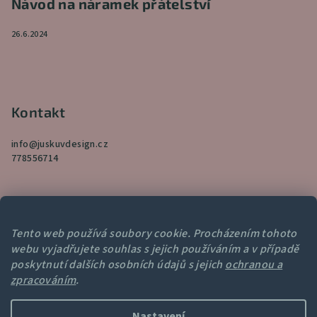
Návod na náramek přátelství
26.6.2024
Kontakt
info
@
juskuvdesign.cz
778556714
Tento web používá soubory cookie. Procházením tohoto
webu vyjadřujete souhlas s jejich používáním a v případě
Přijímáme online platby
poskytnutí dalších osobních údajů s jejich
ochranou a
zpracováním
.
Nastavení