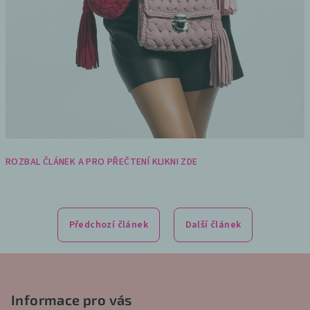
ROZBAL ČLÁNEK A PRO PŘEČTENÍ KLIKNI ZDE
Předchozí článek
Další článek
Z
á
p
Informace pro vás