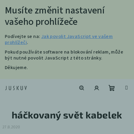
Musíte změnit nastavení
vašeho prohlížeče
Podívejte se na:
Jak povolit JavaScript ve vašem
prohlížeči
.
Pokud používáte software na blokování reklam, může
být nutné povolit JavaScript z této stránky.
Děkujeme.
Přejít
na
obsah
Nákupní
Hledat
Přihlášení
háčkovaný svět kabelek
košík
27.8.2020