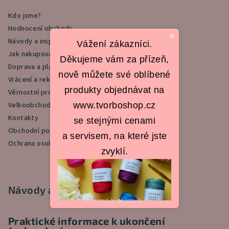
a
Kdo jsme?
t
Hodnocení obchodu
í
×
Návody a inspirace
Vážení zákazníci.
Jak nakupovat
Děkujeme vám za přízeň,
Doprava a platba
nově můžete své oblíbené
Vrácení a reklamace
produkty objednávat na
Věrnostní program
Velkoobchod
www.tvorboshop.cz
Kontakty
se stejnými cenami
Obchodní podmínky
a servisem, na které jste
Ochrana osobních údajů
zvyklí.
Návody a inspirace
Powered by
Leadhub
.
Praktické informace k ukončení