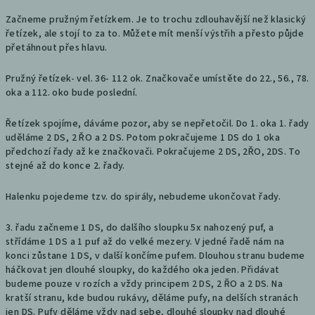
Začneme pružným řetízkem. Je to trochu zdlouhavější než klasický
řetízek, ale stojí to za to. Můžete mít menší výstřih a přesto půjde
přetáhnout přes hlavu.
Pružný řetízek- vel. 36- 112 ok. Značkovače umístěte do 22., 56., 78.
oka a 112. oko bude poslední.
Řetízek spojíme, dáváme pozor, aby se nepřetočil. Do 1. oka 1. řady
uděláme 2 DS, 2 ŘO a 2 DS. Potom pokračujeme 1 DS do 1 oka
předchozí řady až ke značkovači. Pokračujeme 2 DS, 2ŘO, 2DS. To
stejné až do konce 2. řady.
Halenku pojedeme tzv. do spirály, nebudeme ukončovat řady.
3. řadu začneme 1 DS, do dalšího sloupku 5x nahozený puf, a
střídáme 1 DS a 1 puf až do velké mezery. V jedné řadě nám na
konci zůstane 1 DS, v další končíme pufem. Dlouhou stranu budeme
háčkovat jen dlouhé sloupky, do každého oka jeden. Přidávat
budeme pouze v rozích a vždy principem 2 DS, 2 ŘO a 2 DS. Na
kratší stranu, kde budou rukávy, děláme pufy, na delších stranách
jen DS. Pufy děláme vždy nad sebe, dlouhé sloupky nad dlouhé