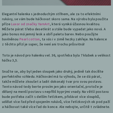
Elegantní halenka s jednoduchým střihem, ale za to efektními
rukávy, se vám bude háčkovat skoro sama. Na výrobu byla použita
příze
Luxor od značky YarnArt
, která vyniká úžasnou kvalitou.
Můžete párat třeba desetkrát a stále bude vypadat jako nová. A
jako bonus má jemný lesk a obří paletu barev. Nebo použijte
bavlněnou
Pearl cotton
, ta vás i v zimě hezky zahřeje. Na halence
z těchto přízí je super, že není ani trochu průsvitná!
Toto je návod pro halenku vel. 36, spotřeba byla 7 klubek a velikost
háčku 3,5.
Snažte se, aby byl jeden sloupek jako druhý, jedině tak docílíte
perfektního vzhledu. Háčkování má tu výhodu, že se dá párat,
takže můžete zkoušet a ladit dokonalý tvar pro svou postavu.
Tento návod tedy berte prosím jen jako orientační, protože je
dělaný na menší postavu s nepříliš kyprými vnady. Na větší postavu
bude potřeba začít s delším řetízkem, přidávat více sloupků,
udělat více řad před spojením rukávů, více řetízkových ok pod paží
a háčkovat také více řad do konce. Ale nebojte, určitě t zvládnete.