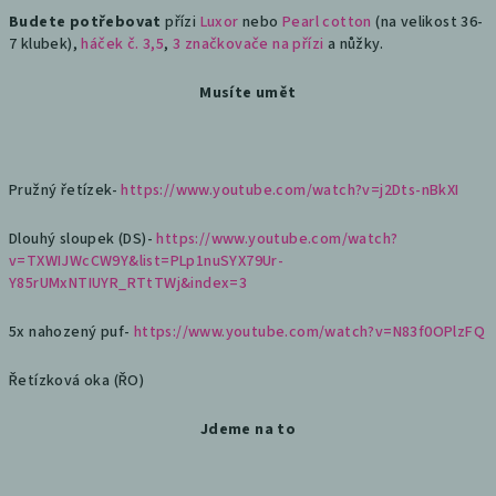
Budete potřebovat
přízi
Luxor
nebo
Pearl cotton
(na velikost 36-
7 klubek),
háček č. 3,5
,
3 značkovače na přízi
a nůžky.
Musíte umět
Pružný řetízek-
https://www.youtube.com/watch?v=j2Dts-nBkXI
Dlouhý sloupek (DS)-
https://www.youtube.com/watch?
v=TXWIJWcCW9Y&list=PLp1nuSYX79Ur-
Y85rUMxNTIUYR_RTtTWj&index=3
5x nahozený puf-
https://www.youtube.com/watch?v=N83f0OPlzFQ
Řetízková oka (ŘO)
Jdeme na to