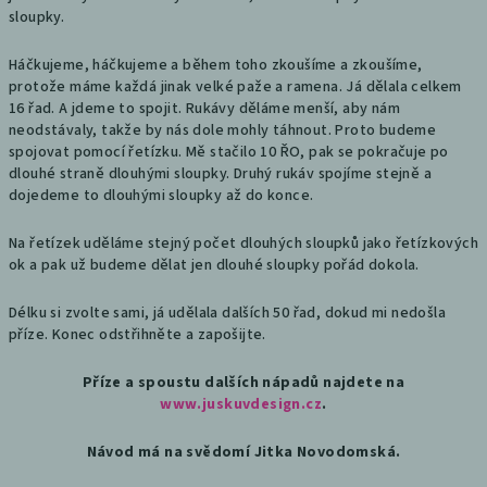
sloupky.
Háčkujeme, háčkujeme a během toho zkoušíme a zkoušíme,
protože máme každá jinak velké paže a ramena. Já dělala celkem
16 řad. A jdeme to spojit. Rukávy děláme menší, aby nám
neodstávaly, takže by nás dole mohly táhnout. Proto budeme
spojovat pomocí řetízku. Mě stačilo 10 ŘO, pak se pokračuje po
dlouhé straně dlouhými sloupky. Druhý rukáv spojíme stejně a
dojedeme to dlouhými sloupky až do konce.
Na řetízek uděláme stejný počet dlouhých sloupků jako řetízkových
ok a pak už budeme dělat jen dlouhé sloupky pořád dokola.
Délku si zvolte sami, já udělala dalších 50 řad, dokud mi nedošla
příze. Konec odstřihněte a zapošijte.
Příze a spoustu dalších nápadů najdete na
www.juskuvdesign.cz
.
Návod má na svědomí Jitka Novodomská.