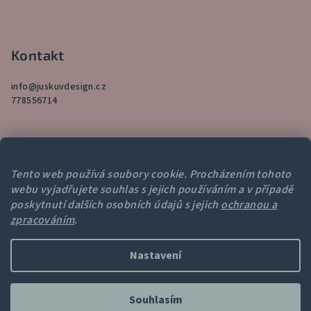
Kontakt
info
@
juskuvdesign.cz
778556714
Tento web používá soubory cookie. Procházením tohoto
webu vyjadřujete souhlas s jejich používáním a v případě
Přijímáme online platby
poskytnutí dalších osobních údajů s jejich
ochranou a
zpracováním
.
Nastavení
Copyright 2026
Juskuv
. Všechna práva vyhrazena.
Souhlasím