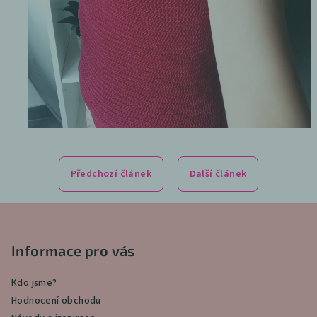
Předchozí článek
Další článek
Z
á
p
Informace pro vás
a
Kdo jsme?
t
Hodnocení obchodu
í