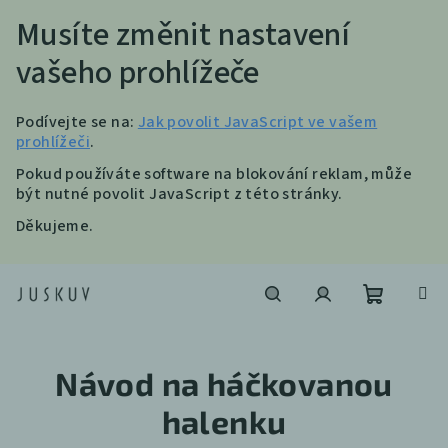
Musíte změnit nastavení
vašeho prohlížeče
Podívejte se na:
Jak povolit JavaScript ve vašem
prohlížeči
.
Pokud používáte software na blokování reklam, může
být nutné povolit JavaScript z této stránky.
Děkujeme.
Přejít
na
obsah
Nákupní
Hledat
Přihlášení
Návod na háčkovanou
košík
halenku